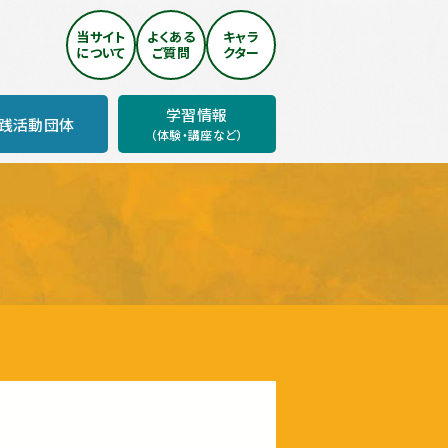
当サイト
よくある
キャラ
について
ご質問
クター
学習情報
践活動団体
（体験・講座など）