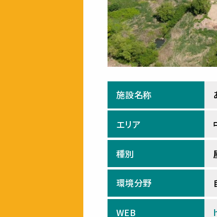
施設名称
エリア
種別
環境分野
WEB