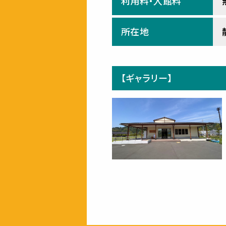
利用料・入館料
所在地
【ギャラリー】