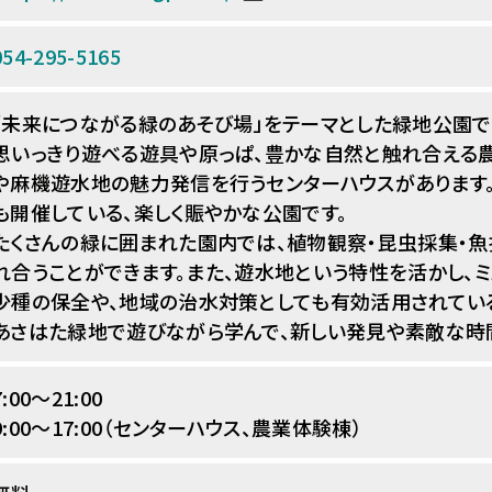
054-295-5165
「未来につながる緑のあそび場」をテーマとした緑地公園で
思いっきり遊べる遊具や原っぱ、豊かな自然と触れ合える
や麻機遊水地の魅力発信を行うセンターハウスがあります。
も開催している、楽しく賑やかな公園です。
たくさんの緑に囲まれた園内では、植物観察・昆虫採集・魚
れ合うことができます。また、遊水地という特性を活かし、
少種の保全や、地域の治水対策としても有効活用されてい
あさはた緑地で遊びながら学んで、新しい発見や素敵な時
7:00〜21:00
9:00〜17:00（センターハウス、農業体験棟）