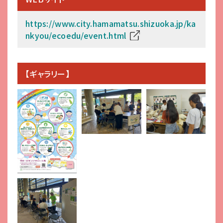
https://www.city.hamamatsu.shizuoka.jp/ka
nkyou/ecoedu/event.html
【ギャラリー】