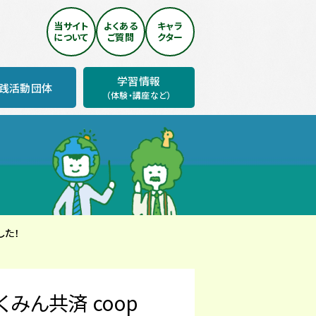
当サイト
よくある
キャラ
について
ご質問
クター
学習情報
践活動団体
（体験・講座など）
した！
みん共済 coop